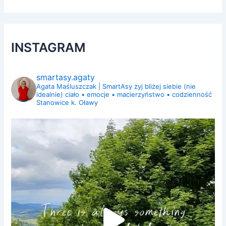
INSTAGRAM
smartasy.agaty
Agata Maśluszczak | SmartAsy
żyj bliżej siebie (nie
idealnie)
ciało • emocje • macierzyństwo • codzienność
Stanowice k. Oławy