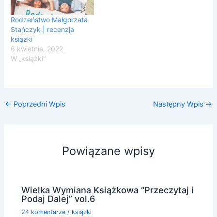
Rodzeństwo Małgorzata
Stańczyk | recenzja
książki
6 kwietnia, 2022
W „książki"
←
Poprzedni Wpis
Następny Wpis
→
Powiązane wpisy
Wielka Wymiana Książkowa “Przeczytaj i
Podaj Dalej” vol.6
24 komentarze
/
książki