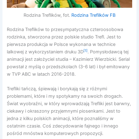
Rodzina Treflików, fot.
Rodzina Trefilków FB
Rodzina Treflików to przesympatyczna czteroosobowa
rodzinka, stworzona przez polskie studio Trefl. Jest to
pierwsza produkcja w Polsce wykonana w technice
[1]
lalkowej z wykorzystaniem druku 3D
. Pomysłodawcą tej
animacji jest założyciel studia – Kazimierz Wierzbicki. Serial
powstał z myślą o przedszkolach (3-6 lat) i był emitowany
w TVP ABC w latach 2016-2018.
Trefliki tańczą, śpiewają i borykają się z różnymi
problemami, które i my spotykamy na swoich drogach.
Świat wyobraźni, w który wprowadzają Trefliki jest barwny,
ciekawy i okraszony przyjemnymi piosenkami. Jest to
jedna z kilku polskich animacji, które poznaliśmy w
ostatnim czasie. Coś zdecydowanie fajnego i innego
pośród mnóstwa komputerowych propozycji.