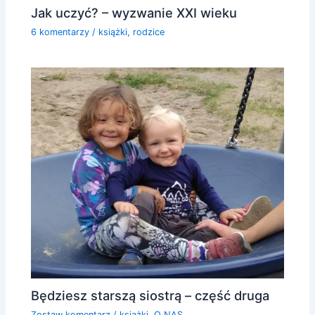
Jak uczyć? – wyzwanie XXI wieku
6 komentarzy
/
książki
,
rodzice
Będziesz starszą siostrą – część druga
Zostaw komentarz
/
książki
,
O NAS