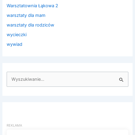
Warsztatownia Łąkowa 2
warsztaty dla mam
warsztaty dla rodziców
wycieczki
wywiad
S
z
u
k
a
j
d