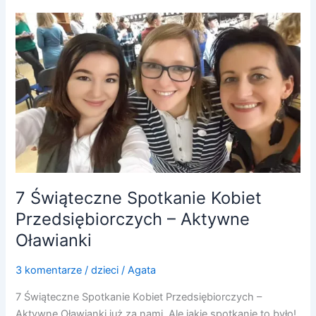
7
Świąteczne
Spotkanie
Kobiet
Przedsiębiorczych
–
Aktywne
Oławianki
7 Świąteczne Spotkanie Kobiet
Przedsiębiorczych – Aktywne
Oławianki
3 komentarze
/
dzieci
/
Agata
7 Świąteczne Spotkanie Kobiet Przedsiębiorczych –
Aktywne Oławianki już za nami. Ale jakie spotkanie to było!