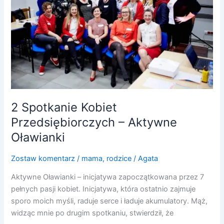
–
Aktywne
Oławianki
2 Spotkanie Kobiet
Przedsiębiorczych – Aktywne
Oławianki
Zostaw komentarz
/
mama
,
rodzice
/
Agata
Aktywne Oławianki – inicjatywa zapoczątkowana przez 7
pełnych pasji kobiet. Inicjatywa, która ostatnio zajmuje
sporo moich myśli, raduje serce i ładuje akumulatory. Mąż,
widząc mnie po drugim spotkaniu, stwierdził, że