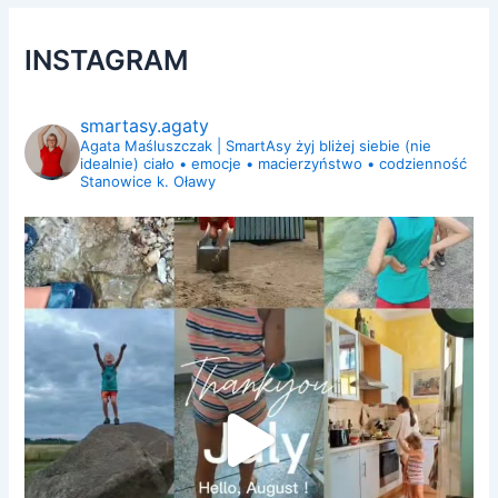
INSTAGRAM
smartasy.agaty
Agata Maśluszczak | SmartAsy
żyj bliżej siebie (nie
idealnie)
ciało • emocje • macierzyństwo • codzienność
Stanowice k. Oławy