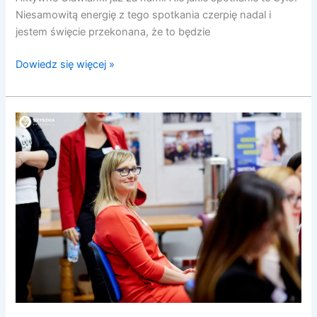
Niesamowitą energię z tego spotkania czerpię nadal i
jestem święcie przekonana, że to będzie
Dowiedz się więcej »
6
Spotkanie
Kobiet
Przedsiębiorczych
–
Aktywne
Oławianki