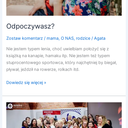
Odpoczywasz?
Zostaw komentarz
/
mama
,
O NAS
,
rodzice
/
Agata
Nie jestem typem lenia, choć uwielbiam położyć się z
książką na kanapie, hamaku itp. Nie jestem też typem
stuprocentowego sportowca, który najchętniej by biegał,
pływał, jeździł na rowerze, rolkach itd.
Dowiedz się więcej »
2
Spotkanie
Kobiet
Przedsiębiorczych