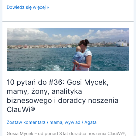
Dowiedz się więcej »
10
pytań
do
#36:
Gosi
Mycek,
mamy,
10 pytań do #36: Gosi Mycek,
żony,
mamy, żony, analityka
analityka
biznesowego
biznesowego i doradcy noszenia
i
ClauWi®
doradcy
noszenia
Zostaw komentarz
/
mama
,
wywiad
/
Agata
ClauWi®
Gosia Mycek – od ponad 3 lat doradca noszenia ClauWi®,