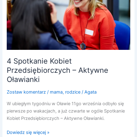
–
Aktywne
Oławianki
4 Spotkanie Kobiet
Przedsiębiorczych – Aktywne
Oławianki
Zostaw komentarz
/
mama
,
rodzice
/
Agata
W ubiegłym tygodniu w Oławie 11go września odbyło się
pierwsze po wakacjach, a już czwarte w ogóle Spotkanie
Kobiet Przedsiębiorczych – Aktywne Oławianki.
Dowiedz się więcej »