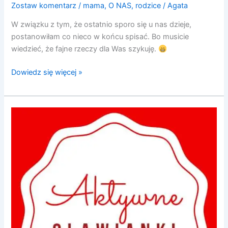
Zostaw komentarz
/
mama
,
O NAS
,
rodzice
/
Agata
W związku z tym, że ostatnio sporo się u nas dzieje,
postanowiłam co nieco w końcu spisać. Bo musicie
wiedzieć, że fajne rzeczy dla Was szykuję.
Dowiedz się więcej »
Aktywne
Oławianki
–
Pierwsze
Spotkanie
Kobiet
Przedsiębiorczych
w
Oławie