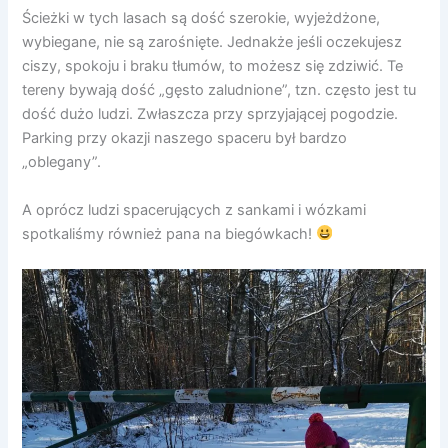
Ścieżki w tych lasach są dość szerokie, wyjeżdżone,
wybiegane, nie są zarośnięte. Jednakże jeśli oczekujesz
ciszy, spokoju i braku tłumów, to możesz się zdziwić. Te
tereny bywają dość „gęsto zaludnione”, tzn. często jest tu
dość dużo ludzi. Zwłaszcza przy sprzyjającej pogodzie.
Parking przy okazji naszego spaceru był bardzo
„oblegany”.
A oprócz ludzi spacerujących z sankami i wózkami
spotkaliśmy również pana na biegówkach!