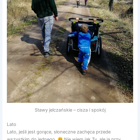
Stawy jelczańskie – cisza i spokój
Lato
Lato, jeśli jest gorące, słoneczne zachęca przede
wszystkim do jednego.
Nie wiem jak Ty, ale ja przy