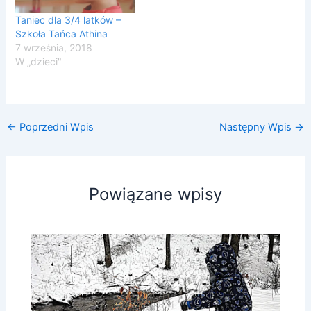
Taniec dla 3/4 latków –
Szkoła Tańca Athina
7 września, 2018
W „dzieci"
←
Poprzedni Wpis
Następny Wpis
→
Powiązane wpisy