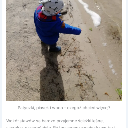
Patyczki, piasek i woda – czegóż chcieć więcej?
Wokół stawów są bardzo przyjemne ścieżki leśne,
szerokie, niezarośnięte. Różne zagęszczenie drzew, łąki