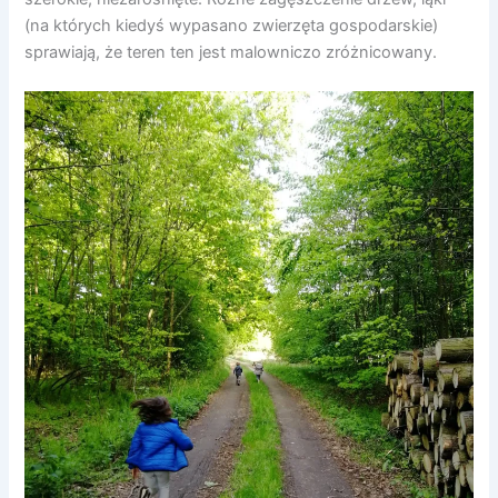
(na których kiedyś wypasano zwierzęta gospodarskie)
sprawiają, że teren ten jest malowniczo zróżnicowany.