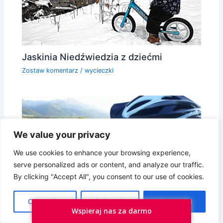
Jaskinia Niedźwiedzia z dziećmi
Zostaw komentarz
/
wycieczki
We value your privacy
Prywatność i pliki ciasteczka: Ta witryna używa plików ciasteczek.
Kontynuując korzystanie z tej witryny, wyrażasz zgodę na ich
We use cookies to enhance your browsing experience,
używanie.
serve personalized ads or content, and analyze our traffic.
Aby dowiedzieć się więcej, w tym jak kontrolować pliki ciasteczka,
By clicking "Accept All", you consent to our use of cookies.
zobacz tutaj:
Polityka plików ciasteczka
Customize
Reject All
Accept All
Jesteś zwycięzcą!
Wspieraj nas za darmo
Zostaw komentarz
/
dzieci
,
na sportowo
,
wycieczki