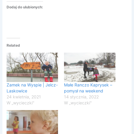
Dodaj do ulubionych:
Related
Zamek na Wyspie | Jelcz-
Małe Ranczo Kaprysek –
Laskowice
pomysł na weekend
24 kwietnia, 2021
14 stycznia, 2022
W „wycieczki"
W „wycieczki"