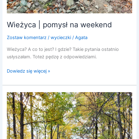
Wieżyca | pomysł na weekend
Zostaw komentarz
/
wycieczki
/
Agata
Wieżyca? A co to jest? I gdzie? Takie pytania ostatnio
usłyszałam. Toteż pędzę z odpowiedziami.
Dowiedz się więcej »
Gromnik
–
ewentualna
trasa
alternatywa