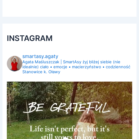
INSTAGRAM
smartasy.agaty
Agata Maśluszczak | SmartAsy
żyj bliżej siebie (nie
idealnie)
ciało • emocje • macierzyństwo • codzienność
Stanowice k. Oławy