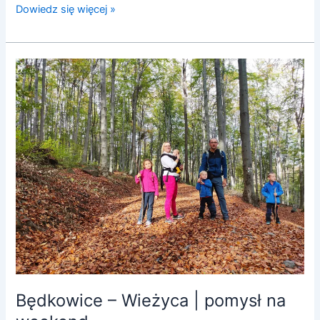
Dowiedz się więcej »
Będkowice
–
Wieżyca
|
pomysł
na
weekend
Będkowice – Wieżyca | pomysł na