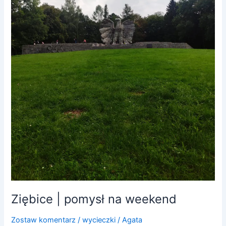
Ziębice | pomysł na weekend
Zostaw komentarz
/
wycieczki
/
Agata