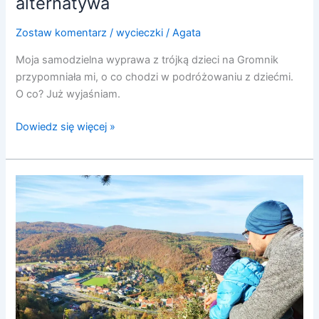
alternatywa
Zostaw komentarz
/
wycieczki
/
Agata
Moja samodzielna wyprawa z trójką dzieci na Gromnik
przypomniała mi, o co chodzi w podróżowaniu z dziećmi.
O co? Już wyjaśniam.
Dowiedz się więcej »
Bardzo
lubię
Bardo!
|
pomysł
na
weekend