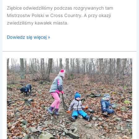
Ziębice odwiedziliśmy podczas rozgrywanych tam
Mistrzostw Polski w Cross Country. A przy okazji
zwiedziliśmy kawałek miasta.
Dowiedz się więcej »
Wieżyca
|
pomysł
na
weekend