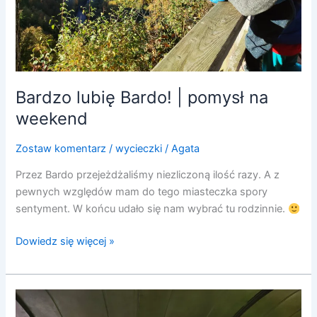
Bardzo lubię Bardo! | pomysł na
weekend
Zostaw komentarz
/
wycieczki
/
Agata
Przez Bardo przejeżdżaliśmy niezliczoną ilość razy. A z
pewnych względów mam do tego miasteczka spory
sentyment. W końcu udało się nam wybrać tu rodzinnie.
Dowiedz się więcej »
Krośnice
i