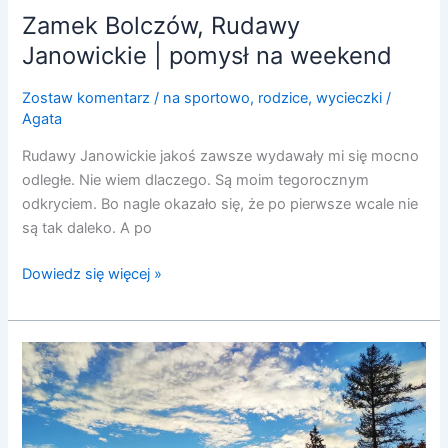
Zamek Bolczów, Rudawy
Janowickie | pomysł na weekend
Zostaw komentarz
/
na sportowo
,
rodzice
,
wycieczki
/
Agata
Rudawy Janowickie jakoś zawsze wydawały mi się mocno
odległe. Nie wiem dlaczego. Są moim tegorocznym
odkryciem. Bo nagle okazało się, że po pierwsze wcale nie
są tak daleko. A po
Dowiedz się więcej »
Bardo
Wzgórze
Różańcowe
|