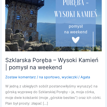
|
pomysł
na
weekend
Szklarska Poręba – Wysoki Kamień
| pomysł na weekend
Zostaw komentarz
/
na sportowo
,
wycieczki
/
Agata
W jedną z ubiegłych sobót postanowiłyśmy wyruszyć na
górską wyprawę do Szklarskiej Poręby – ja, moja córka,
moje dwie koleżanki (moje „górskie besties”) oraz ich córki.
Plan był prosty: złapać […]