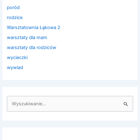
poród
rodzice
Warsztatownia Łąkowa 2
warsztaty dla mam
warsztaty dla rodziców
wycieczki
wywiad
S
z
u
k