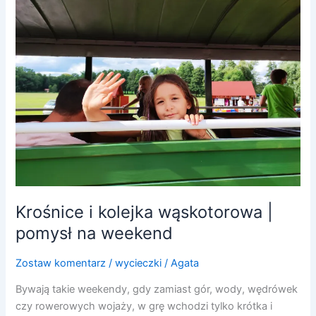
kolejka
wąskotorowa
|
pomysł
na
weekend
Krośnice i kolejka wąskotorowa |
pomysł na weekend
Zostaw komentarz
/
wycieczki
/
Agata
Bywają takie weekendy, gdy zamiast gór, wody, wędrówek
czy rowerowych wojaży, w grę wchodzi tylko krótka i