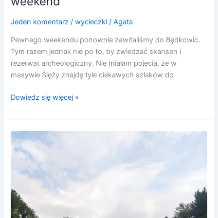
weekend
Jeden komentarz
/
wycieczki
/
Agata
Pewnego weekendu ponownie zawitaliśmy do Będkowic.
Tym razem jednak nie po to, by zwiedzać skansen i
rezerwat archeologiczny. Nie miałam pojęcia, że w
masywie Ślęży znajdę tyle ciekawych szlaków do
Dowiedz się więcej »
Ziębice
|
pomysł
na
weekend